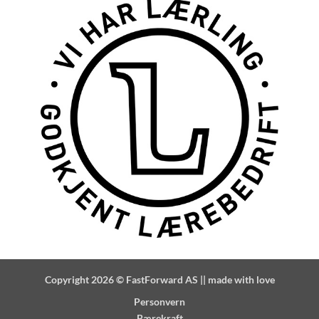
Copyright 2026 ©
FastForward AS
|| made with love
Personvern
Bærekraft