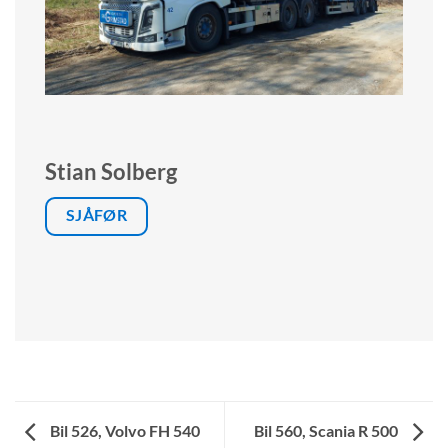
Stian Solberg
SJÅFØR
Bil 526, Volvo FH 540
Bil 560, Scania R 500