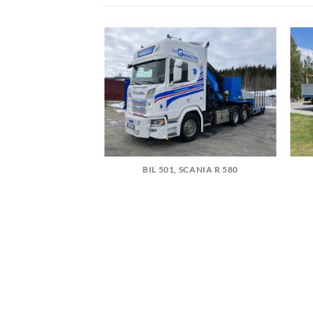
BIL 501, SCANIA R 580
SCANIA R 660