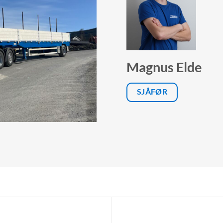
Magnus Elde
SJÅFØR