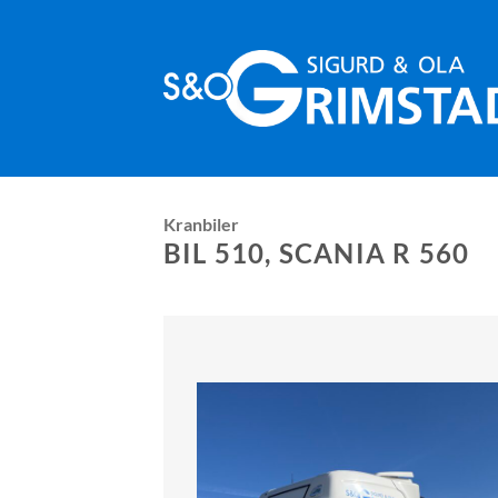
Skip
to
content
Kranbiler
BIL 510, SCANIA R 560